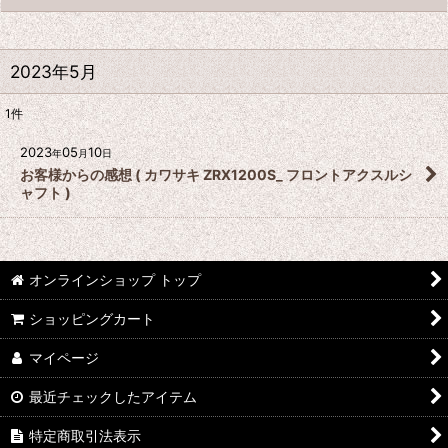
2023年5月
1
件
2023
05
10
年
月
日
お客様からの感想 ( カワサキ ZRX1200S_ フロントアクスルシ
ャフト )
オンラインショップ トップ
ショッピングカート
マイページ
最近チェックしたアイテム
特定商取引法表示