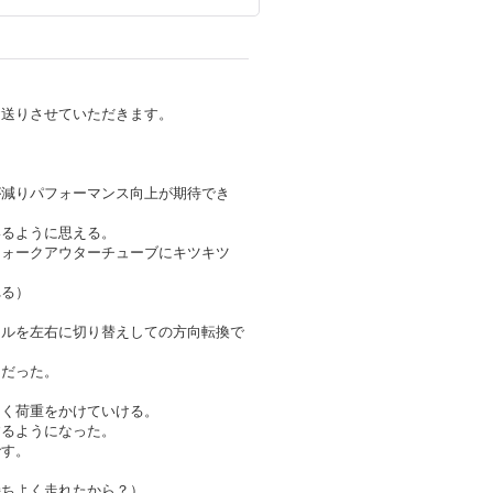
お送りさせていただきます。
が減りパフォーマンス向上が期待でき
いるように思える。
フォークアウターチューブにキツキツ
れる）
ドルを左右に切り替えしての方向転換で
うだった。
よく荷重をかけていける。
するようになった。
です。
持ちよく走れたから？）