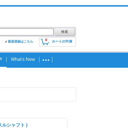
0
カートの中身
新規登録はこちら
声
What's New
スルシャフト )