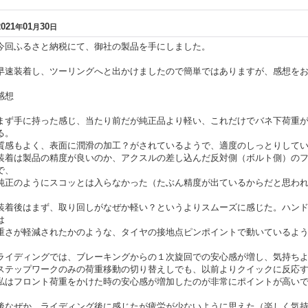
2021
01
30
年
月
日
今回ふるさと納税にて、御社の製品を手にしました。
早速装着し、ツーリングへと出かけましたので簡単ではありますが、感想を
感想
まず手に持った感じ、当たり前だが純正品より軽い、これだけでバネ下荷重
る。
質感もよく、表面に潤滑の加工？がされているようで、適度のしっとりして
装着は製品の精度が良いのか、アクスルの差し込んだ反対側（ボルト側）の
で、
純正のようにスコッとは入らなかった（たぶん精度が出ているからだと思わ
装着後はまず、取り回しがなぜか軽い？というよりスムーズに感じた。ハン
は
重さが軽減されたかのような、タイヤの接地点ピンポイントで動いているよ
ライディングでは、ブレーキングからの１次旋回での安心感が増し、気持ち
ステップワークのみの荷重移動の切り替えしでも、以前よりクイックに反応
私はフロント荷重をかけた時の安心感が増加したのが非常にポイントが高い
後なぜか、ライディング後に感じたが疲労が少ないように思えた（楽しく気