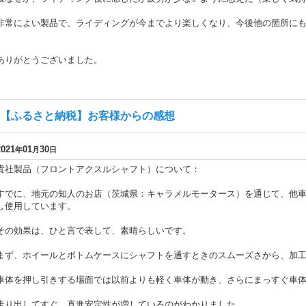
非常によい製品で、ライディングが今までより楽しくなり、今後他の箇所に
ありがとうございました。
【ふるさと納税】お客様からの感想
2021
01
30
年
月
日
貴社製品（フロントアクスルシャフト）について：
すでに、地元の知人のお店（茨城県：キャラメルモータース）を通じて、他
し使用しています。
その効果は、ひと言で表して、素晴らしいです。
まず、ホイールとボトムケースにシャフトを通すときのスムーズさから、加
車体を押し引きする場面では以前よりも軽く車体が動き、さらにまっすぐ車
走り出してすぐ、直進安定性が増しているのがわかりました。