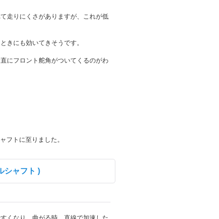
れて走りにくさがありますが、これが低
たときにも効いてきそうです。
素直にフロント舵角がついてくるのがわ
シャフトに至りました。
ルシャフト )
やすくなり、曲がる時、直線で加速した