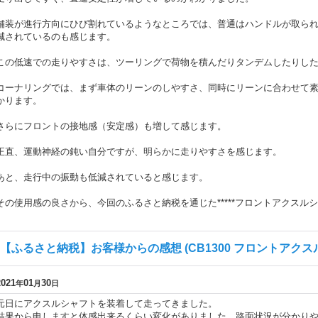
舗装が進行方向にひび割れているようなところでは、普通はハンドルが取ら
減されているのも感じます。
この低速での走りやすさは、ツーリングで荷物を積んだりタンデムしたりし
コーナリングでは、まず車体のリーンのしやすさ、同時にリーンに合わせて
かります。
さらにフロントの接地感（安定感）も増して感じます。
正直、運動神経の鈍い自分ですが、明らかに走りやすさを感じます。
あと、走行中の振動も低減されていると感じます。
その使用感の良さから、今回のふるさと納税を通じた*****フロントアクスル
【ふるさと納税】お客様からの感想 (CB1300 フロントアクス
2021
01
30
年
月
日
元日にアクスルシャフトを装着して走ってきました。
結果から申しますと体感出来るくらい変化がありました。路面状況が分かり