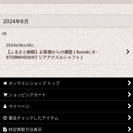
2024年6月
1
件
2024
06
28
年
月
日
【ふるさと納税】お客様からの感想 ( Suzuki_V-
STORM1050XT リアアクスルシャフト )
オンラインショップ トップ
ショッピングカート
マイページ
最近チェックしたアイテム
特定商取引法表示