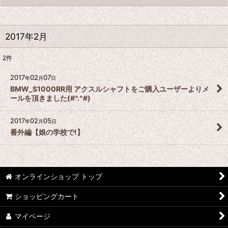
2017年2月
2
件
2017
02
07
年
月
日
BMW_S1000RR用 アクスルシャフトをご購入ユーザーよりメ
ールを頂きました(#^.^#)
2017
02
05
年
月
日
番外編【娘の学校で!】
オンラインショップ トップ
ショッピングカート
マイページ