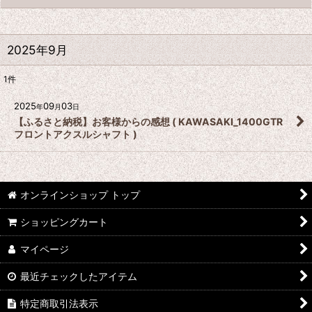
2025年9月
1
件
2025
09
03
年
月
日
【ふるさと納税】お客様からの感想 ( KAWASAKI_1400GTR
フロントアクスルシャフト )
オンラインショップ トップ
ショッピングカート
マイページ
最近チェックしたアイテム
特定商取引法表示