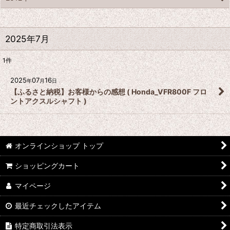
2025年7月
1
件
2025
07
16
年
月
日
【ふるさと納税】お客様からの感想 ( Honda_VFR800F フロ
ントアクスルシャフト )
オンラインショップ トップ
ショッピングカート
マイページ
最近チェックしたアイテム
特定商取引法表示