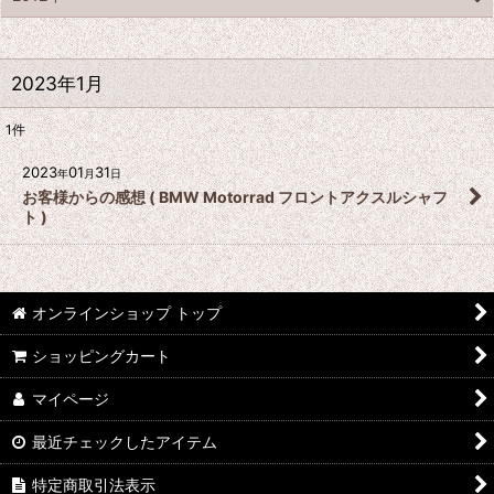
2023年1月
1
件
2023
01
31
年
月
日
お客様からの感想 ( BMW Motorrad フロントアクスルシャフ
ト )
オンラインショップ トップ
ショッピングカート
マイページ
最近チェックしたアイテム
特定商取引法表示