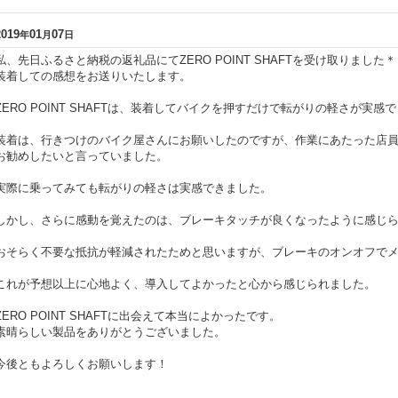
2019
01
07
年
月
日
私、先日ふるさと納税の返礼品にてZERO POINT SHAFTを受け取りました
装着しての感想をお送りいたします。
ZERO POINT SHAFTは、装着してバイクを押すだけで転がりの軽さが実感
装着は、行きつけのバイク屋さんにお願いしたのですが、作業にあたった店
お勧めしたいと言っていました。
実際に乗ってみても転がりの軽さは実感できました。
しかし、さらに感動を覚えたのは、ブレーキタッチが良くなったように感じ
おそらく不要な抵抗が軽減されたためと思いますが、ブレーキのオンオフで
これが予想以上に心地よく、導入してよかったと心から感じられました。
ZERO POINT SHAFTに出会えて本当によかったです。
素晴らしい製品をありがとうございました。
今後ともよろしくお願いします！