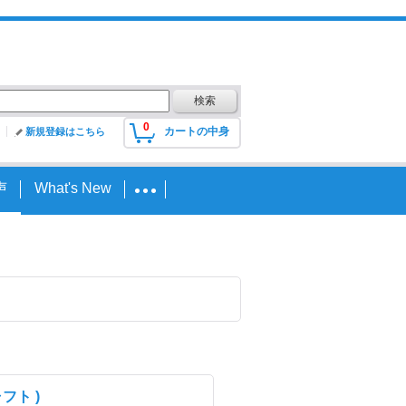
0
カートの中身
新規登録はこちら
声
What's New
フト )