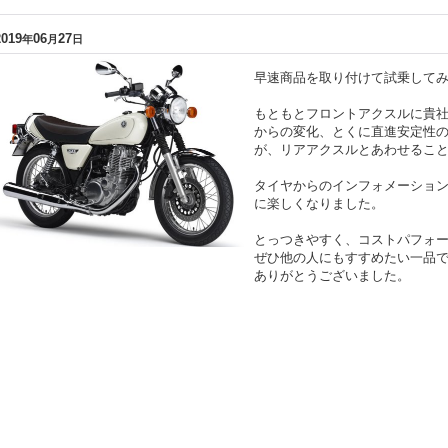
2019
06
27
年
月
日
早速商品を取り付けて試乗して
もともとフロントアクスルに貴
からの変化、とくに直進安定性
が、リアアクスルとあわせるこ
タイヤからのインフォメーショ
に楽しくなりました。
とっつきやすく、コストパフォ
ぜひ他の人にもすすめたい一品
ありがとうございました。