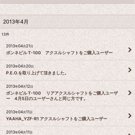
2013年4月
13
件
2013
04
21
年
月
日
ボンネビル T-100 アクスルシャフトをご購入ユーザー
2013
04
20
年
月
日
P.E.O.を取り上げて頂きました。
2013
04
12
年
月
日
ボンネビル T-100 リアアクスルシャフトをご購入ユーザ
ー 4月5日のユーザーさんと同じ方です。
2013
04
11
年
月
日
YAAHA_YZF-R1 アクスルシャフトをご購入ユーザー
2013
04
11
年
月
日