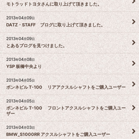
モトラッドトヨタさんに取り上げて頂きました。
2013
04
09
年
月
日
DATZ・STAFF ブログに取り上げて頂きました。
2013
04
09
年
月
日
とあるブログを見つけました。
2013
04
08
年
月
日
YSP 板橋中央より
2013
04
05
年
月
日
ボンネビル T-100 リアアクスルシャフトをご購入ユーザー
2013
04
05
年
月
日
ボンネビル T-100 フロントアクスルシャフトをご購入ユー
ザー
2013
04
03
年
月
日
BMW_S1000RR アクスルシャフトをご購入ユーザー