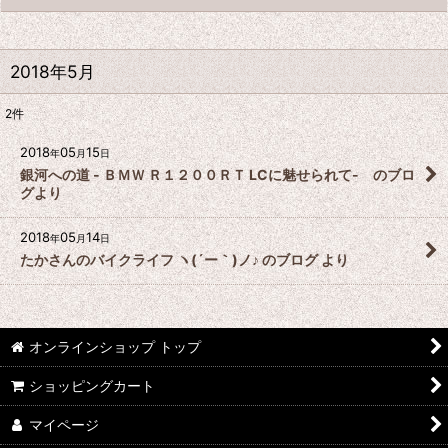
2018年5月
2
件
2018
05
15
年
月
日
銀河への道 - ＢＭＷ Ｒ１２００ＲＴ LCに魅せられて- のブロ
グより
2018
05
14
年
月
日
たかさんのバイクライフ ヽ(´ー｀)ノ♪ のブログ より
オンラインショップ トップ
ショッピングカート
マイページ