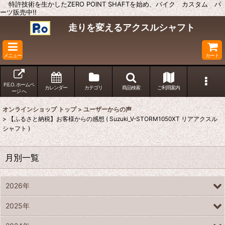
特許技術を生かしたZERO POINT SHAFTを始め、バイク カスタム パ
ーツ販売中!!
走りを変えるアクスルシャフト
メニュー
カート
P.E.O. ホームペ
カレンダー
カテゴリ
商品検索
ご利用案内
ージ へ
オンラインショップ トップ
>
ユーザーからの声
>
【ふるさと納税】お客様からの感想 ( Suzuki_V-STORM1050XT リアアクスル
シャフト )
月別一覧
2026年
2025年