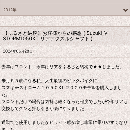
2012年
【ふるさと納税】お客様からの感想 ( Suzuki_V-
STORM1050XT リアアクスルシャフト )
2024
06
28
年
月
日
去年はフロント、今年はリアをふるさと納税で★★しました。
来月５５歳になる私、人生最後のビックバイクに
スズキV-ストローム１０５０XT ２０２０モデルを購入しまし
た。
フロントだけの場合は気持ち軽くなった程度でしたが今年リアも
交換してグンと押し引きが楽になりました。
通勤でも使用しましたがヒラヒラ感が増し非常に乗りやすくなり
ました。