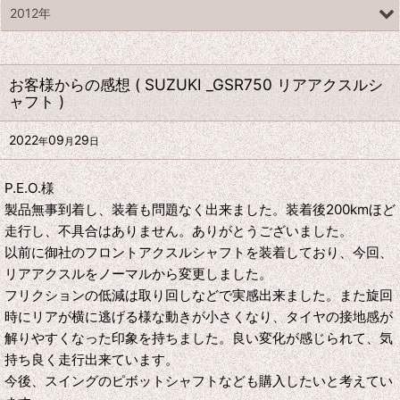
2012年
お客様からの感想 ( SUZUKI _GSR750 リアアクスルシ
ャフト )
2022
09
29
年
月
日
P.E.O.様
製品無事到着し、装着も問題なく出来ました。装着後200kmほど
走行し、不具合はありません。ありがとうございました。
以前に御社のフロントアクスルシャフトを装着しており、今回、
リアアクスルをノーマルから変更しました。
フリクションの低減は取り回しなどで実感出来ました。また旋回
時にリアが横に逃げる様な動きが小さくなり、タイヤの接地感が
解りやすくなった印象を持ちました。良い変化が感じられて、気
持ち良く走行出来ています。
今後、スイングのピボットシャフトなども購入したいと考えてい