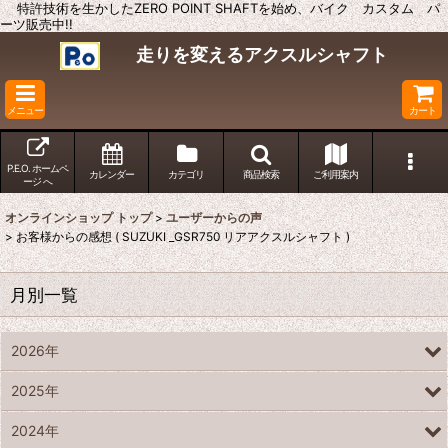
特許技術を生かしたZERO POINT SHAFTを始め、バイク カスタム パ
ーツ販売中!!
走りを変えるアクスルシャフト
メニュー
カート
P.E.O. ホームペ
カレンダー
カテゴリ
商品検索
ご利用案内
ージ へ
オンラインショップ トップ
>
ユーザーからの声
>
お客様からの感想 ( SUZUKI _GSR750 リアアクスルシャフト )
月別一覧
2026年
2025年
2024年