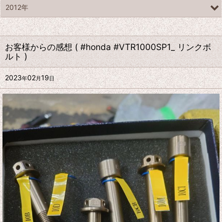
2012年
お客様からの感想 ( #honda #VTR1000SP1_ リンクボ
ルト )
2023
02
19
年
月
日