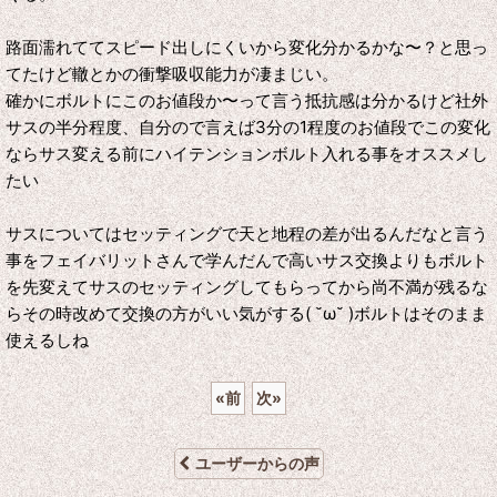
路面濡れててスピード出しにくいから変化分かるかな〜？と思っ
てたけど轍とかの衝撃吸収能力が凄まじい。
確かにボルトにこのお値段か〜って言う抵抗感は分かるけど社外
サスの半分程度、自分ので言えば3分の1程度のお値段でこの変化
ならサス変える前にハイテンションボルト入れる事をオススメし
たい
サスについてはセッティングで天と地程の差が出るんだなと言う
事をフェイバリットさんで学んだんで高いサス交換よりもボルト
を先変えてサスのセッティングしてもらってから尚不満が残るな
らその時改めて交換の方がいい気がする( ˘ω˘ )ボルトはそのまま
使えるしね
«
前
次
»
ユーザーからの声