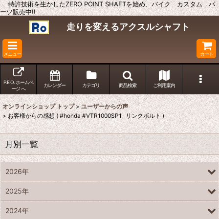
特許技術を生かしたZERO POINT SHAFTを始め、バイク カスタム パ
ーツ販売中!!
走りを変えるアクスルシャフト
メニュー
カート
P.E.O. ホームペ
カレンダー
カテゴリ
商品検索
ご利用案内
ージ へ
オンラインショップ トップ
>
ユーザーからの声
>
お客様からの感想 ( #honda #VTR1000SP1_ リンクボルト )
月別一覧
2026年
2025年
2024年